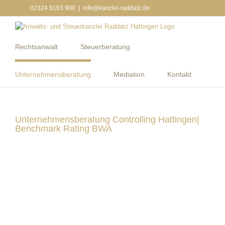
Zum
02324 9163 900
|
info@kanzlei-raddatz.de
Inhalt
springen
Rechtsanwalt
Steuerberatung
Unternehmensberatung
Mediation
Kontakt
Unternehmensberatung Controlling Hattingen|
Benchmark Rating BWA