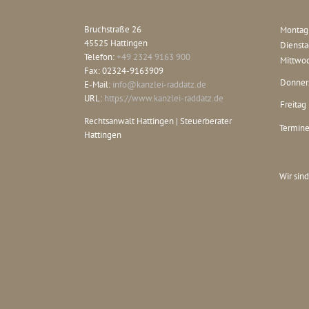
Bruchstraße 26
Montag
45525
Hattingen
Diensta
Telefon:
+49 2324 9163 900
Mittwo
Fax:
02324-9163909
Donner
E-Mail:
info@kanzlei-raddatz.de
URL:
https://www.kanzlei-raddatz.de
Freitag
Rechtsanwalt Hattingen | Steuerberater
Termine
Hattingen
Wir sind