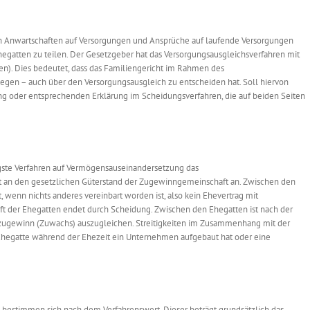
en Anwartschaften auf Versorgungen und Ansprüche auf laufende Versorgungen
hegatten zu teilen. Der Gesetzgeber hat das Versorgungsausgleichsverfahren mit
n). Dies bedeutet, dass das Familiengericht im Rahmen des
gen – auch über den Versorgungsausgleich zu entscheiden hat. Soll hiervon
ng oder entsprechenden Erklärung im Scheidungsverfahren, die auf beiden Seiten
igste Verfahren auf Vermögensauseinandersetzung das
t an den gesetzlichen Güterstand der Zugewinngemeinschaft an. Zwischen den
enn nichts anderes vereinbart worden ist, also kein Ehevertrag mit
 der Ehegatten endet durch Scheidung. Zwischen den Ehegatten ist nach der
ugewinn (Zuwachs) auszugleichen. Streitigkeiten im Zusammenhang mit der
hegatte während der Ehezeit ein Unternehmen aufgebaut hat oder eine
bestimmen sich nach dem Verfahrenswert. Dieser beträgt grundsätzlich das