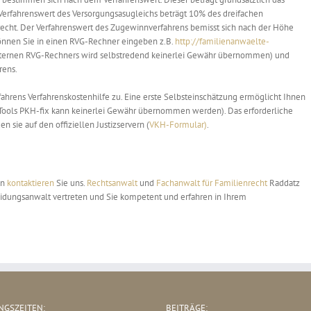
erfahrenswert des Versorgungsasugleichs beträgt 10% des dreifachen
cht. Der Verfahrenswert des Zugewinnverfahrens bemisst sich nach der Höhe
önnen Sie in einen RVG-Rechner eingeben z.B.
http://familienanwaelte-
externen RVG-Rechners wird selbstredend keinerlei Gewähr übernommen) und
rens.
rens Verfahrenskostenhilfe zu. Eine erste Selbsteinschätzung ermöglicht Ihnen
s Tools PKH-fix kann keinerlei Gewähr übernommen werden). Das erforderliche
n sie auf den offiziellen Justizservern (
VKH-Formular)
.
en
kontaktieren
Sie uns.
Rechtsanwalt
und
Fachanwalt für Familienrecht
Raddatz
heidungsanwalt vertreten und Sie kompetent und erfahren in Ihrem
GSZEITEN:
BEITRÄGE: