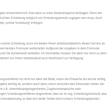
igten einvernehmlich. Dies kann zu einer Kostenersparnis beitragen. Denn der
mlichen Scheidung lediglich ein Scheidungsanwalt zugegen sein muss. Auch
der „online Scheidung“ erfolgen.
 online Scheidung. Auch wir bieten Ihnen selbstverständlich diesen Service an.
sprechenden Formular weiterleitet. Aufgrund der Angaben in dem Formular
 und Sie bundesweit vertreten. Im Normalfall müssen Sie dann nur noch zu dem
 stehen wir Ihnen selbstredend auch telefonisch zur Verfügung.
ngsverfahren ist nicht nur dann die Rede, wenn die Ehesache als solche strittig
gsjahr) streitig ist, sondern auch dann, wenn zwischen den Eheleuten neben der
wie z.B. Unterhaltsangelegenheiten, Zugewinnansprüche oder
eitigen Scheidungsverfahren angeordnet, dass sie im sog. Scheidungsverbund, also
 Anwaltszwang, so dass sich beide Seiten durch eine/n Scheidungsanwalt /