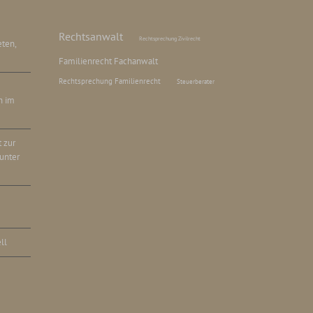
Rechtsanwalt
Rechtsprechung Zivilrecht
ten,
Familienrecht Fachanwalt
Rechtsprechung Familienrecht
Steuerberater
h im
 zur
unter
ll