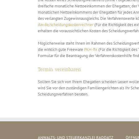
dreifache monatliche Nettoeinkommen der Ehegatten; der V
monatlichen Nettoeinkommens der Ehegatten für jedes Anre
des verlangten Zugewinnausgleichs. Die Verfahrenswerte k
dav.de/scheidungskostenrechner
(Für die Richtigkeit des 
erhalten die voraussichtlichen Kosten des Scheidungsverfah
Möglicherweise steht Ihnen im Rahmen des Scheidungsverfah
die wirklich gute Freeware
PKH-fix
(Für die Richtigkeit de
Formular für die Beantragung der Verfahrenskostenhilfe finde
Termin vereinbaren
Sollten Sie sich von Ihrem Ehegatten scheiden lassen woll
wird Sie vor den zuständigen Familiengerichten als Ihr Sc
Scheidungsverfahren beraten.
ANWALTS- UND STEUERKANZLEI RADDATZ
ÖFFNUN