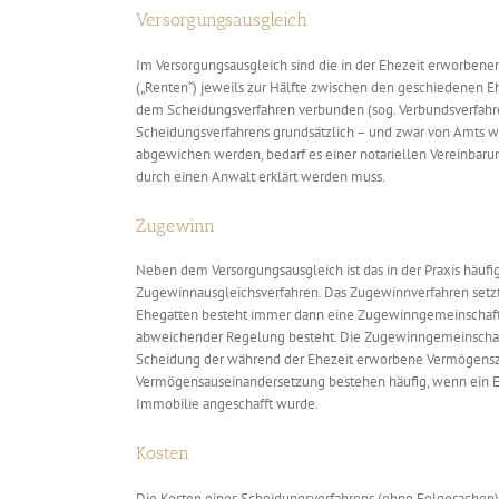
Versorgungsausgleich
Im Versorgungsausgleich sind die in der Ehezeit erworben
(„Renten“) jeweils zur Hälfte zwischen den geschiedenen E
dem Scheidungsverfahren verbunden (sog. Verbundsverfahre
Scheidungsverfahrens grundsätzlich – und zwar von Amts we
abgewichen werden, bedarf es einer notariellen Vereinbaru
durch einen Anwalt erklärt werden muss.
Zugewinn
Neben dem Versorgungsausgleich ist das in der Praxis häuf
Zugewinnausgleichsverfahren. Das Zugewinnverfahren setz
Ehegatten besteht immer dann eine Zugewinngemeinschaft, w
abweichender Regelung besteht. Die Zugewinngemeinschaft
Scheidung der während der Ehezeit erworbene Vermögensz
Vermögensauseinandersetzung bestehen häufig, wenn ein E
Immobilie angeschafft wurde.
Kosten
Die Kosten eines Scheidungsverfahrens (ohne Folgesachen) 