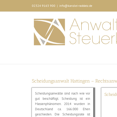
Zum
02324 9163 900
|
info@kanzlei-raddatz.de
Inhalt
springen
Scheidungsanwalt Hattingen – Rechtsanw
Scheidungsanwälte sind nach wie vor
Scheid
gut beschäftigt. Scheidung ist ein
Massenphänomen. 2014 wurden in
Deutschland ca. 166.000 Ehen
geschieden. Die Scheidungsrate ist